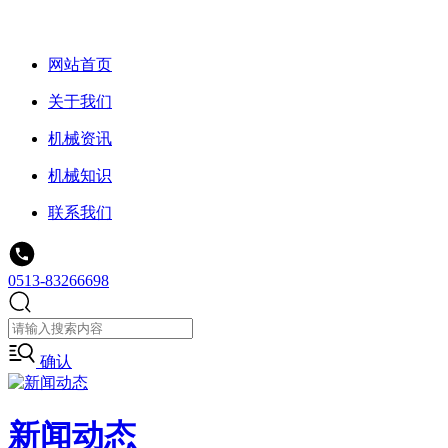
网站首页
关于我们
机械资讯
机械知识
联系我们
0513-83266698
确认
新闻动态