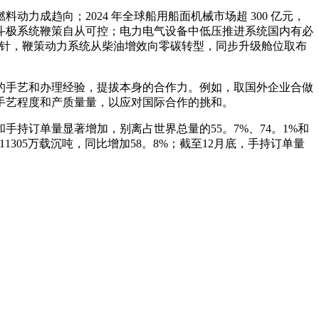
趋向；2024 年全球船用船面机械市场超 300 亿元，
取斗极系统鞭策自从可控；电力电气设备中低压推进系统国内有必
方针，鞭策动力系统从柴油增效向零碳转型，同步升级舱位取布
手艺和办理经验，提拔本身的合作力。例如，取国外企业合做
手艺程度和产质量量，以应对国际合作的挑和。
订单量显著增加，别离占世界总量的55。7%、74。1%和
11305万载沉吨，同比增加58。8%；截至12月底，手持订单量