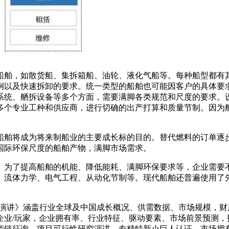
舶，如散货船、集拆箱船、油轮、液化气船等。每种船型都有其
例以及快速拆卸的要求。统一类型的船舶也可能因客户的具体要
系统、舾拆设备等多个方面，需要满脚各类规范和尺度的要求。
多个专业工种和供应商，进行切确的出产打算和质量节制。因为
将成为将来制船业的主要成长标的目的。替代燃料的订单逐步增
国际环保尺度的船舶产物，满脚市场需求。
为了提高船舶的机能、降低能耗、满脚环保要求等，企业需要不
、流体力学、电气工程、从动化节制等。现代船舶还普遍使用了
阐发演讲》涵盖行业全球及中国成长概况、供需数据、市场规模，财
企业/玩家，企业拥有率、行业特征、驱动要素、市场前景预测，
产链征询、项目可行性研究演讲、专精特新小巨人认证、市场拥有