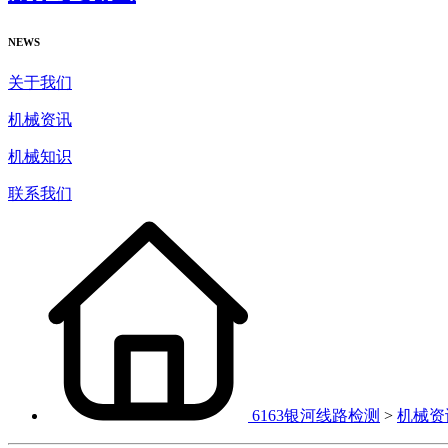
NEWS
关于我们
机械资讯
机械知识
联系我们
6163银河线路检测
>
机械资