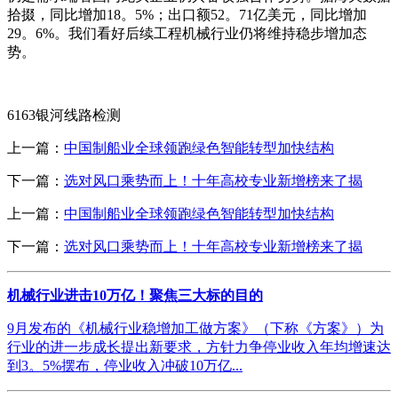
拾掇，同比增加18。5%；出口额52。71亿美元，同比增加
29。6%。我们看好后续工程机械行业仍将维持稳步增加态
势。
6163银河线路检测
上一篇：
中国制船业全球领跑绿色智能转型加快结构
下一篇：
选对风口乘势而上！十年高校专业新增榜来了揭
上一篇：
中国制船业全球领跑绿色智能转型加快结构
下一篇：
选对风口乘势而上！十年高校专业新增榜来了揭
机械行业进击10万亿！聚焦三大标的目的
9月发布的《机械行业稳增加工做方案》（下称《方案》）为
行业的进一步成长提出新要求，方针力争停业收入年均增速达
到3。5%摆布，停业收入冲破10万亿...