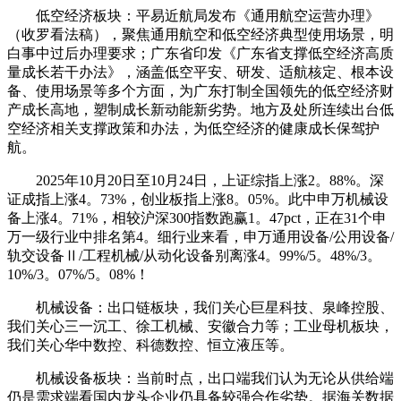
低空经济板块：平易近航局发布《通用航空运营办理》
（收罗看法稿），聚焦通用航空和低空经济典型使用场景，明
白事中过后办理要求；广东省印发《广东省支撑低空经济高质
量成长若干办法》，涵盖低空平安、研发、适航核定、根本设
备、使用场景等多个方面，为广东打制全国领先的低空经济财
产成长高地，塑制成长新动能新劣势。地方及处所连续出台低
空经济相关支撑政策和办法，为低空经济的健康成长保驾护
航。
2025年10月20日至10月24日，上证综指上涨2。88%。深
证成指上涨4。73%，创业板指上涨8。05%。此中申万机械设
备上涨4。71%，相较沪深300指数跑赢1。47pct，正在31个申
万一级行业中排名第4。细行业来看，申万通用设备/公用设备/
轨交设备Ⅱ/工程机械/从动化设备别离涨4。99%/5。48%/3。
10%/3。07%/5。08%！
机械设备：出口链板块，我们关心巨星科技、泉峰控股、
我们关心三一沉工、徐工机械、安徽合力等；工业母机板块，
我们关心华中数控、科德数控、恒立液压等。
机械设备板块：当前时点，出口端我们认为无论从供给端
仍是需求端看国内龙头企业仍具备较强合作劣势。据海关数据