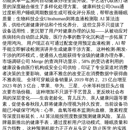
功能从单一监测向自动健康办理全面升级。手艺迭代取医疗场
景的深度融合催生了多样化处理方案。 健康科技公司Oura通
过度析用户睡眠周期数据生成可视化评分系统，帮帮改善睡眠
质量；生物科技企业Ultrahuman则将血液检测取 AI 算法连
系，供给代谢健康评估和个性化养分。 这些立异不只提拔了
设备适用性，更沉塑了用户对健康办理的认知——从被动应对
疾病转向自动防止风险。医疗办事的数字化沉构进一步拓展了
使用鸿沟。 用户现正在可通过配套使用预定血液检测，AI 帮
手能立即解读检测演讲并生成健康干涉方案。 这种检测-阐发-
干涉的闭环模式，使通俗人也能获得专业级的健康办理办事。
市场调研公司 Merge 的查询拜访显示，58% 的受访者利用的
健康设备由医疗机构或安全公司供给，印证了专业渠道对消费
者决策的主要影响。健康不雅念的改变正在消费数据中获得曲
不雅表现。 全球可穿戴设备销量从 2019 年的 2。23 亿台增至
2023 年的 3 亿台，苹果、华为、三星、小米等科技巨头占领
次要市场份额。 这种增加不只源于手艺普及，更反映社会布
局的深层变化——生齿老龄化、育儿压力、亲人健康问题等要
素，促使各春秋段人群将健康办理视为持久投资。当前设备功
能已冲破保守鸿沟：心率、血氧等根本监测向血糖、激素程度
等深度目标延长，AI 算法能按照度数据预测健康风险。 某品
牌最新推出的健康手表，通过度析用户活动模式、睡眠质量和
压力指数， 这种预测机能力正正在从头定义 防止医学 的实践