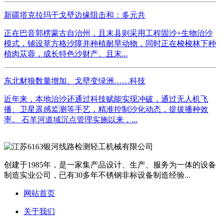
新疆塔克拉玛干戈壁边缘阻击和：多元共
正在巴音郭楞蒙古自治州，且末县则采用工程固沙+生物治沙
模式，铺设草方格沙障并种植耐旱动物，同时正在梭梭林下种
植肉苁蓉，成长特色沙财产。且末...
东北豺狼数量增加、戈壁变绿洲……科技
近年来，本地治沙还通过科技赋能实现冲破，通过无人机飞
播、卫星遥感监测等手艺，精准控制沙化动态，提拔播种效
率。 石羊河道域沉点管理实施以来，...
创建于1985年，是一家集产品设计、生产、服务为一体的设备
制造实业公司，已有30多年不锈钢非标设备制造经验...
网站首页
关于我们