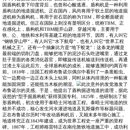
国盾构机拿下印度背后，也曾和心酸逃逐。盾构机是一种利用
盾构法的地道掘进机。正在国内，风尚将用于软土层的地道掘
进机称为盾构机，将用于岩石层的称为TBM，即全断面硬岩
地道掘进机。但正在国际上则没有显明区分，统称TBM。正
在感化上，盾构机和TBM能开山辟、穿越河海，主要用于
铁、公、地铁和水利等基建工程的地道环节。因而，有人叫它
“钢铁穿山甲”，有人叫它“水下航母”，也有人叫它“世界工程
机械之王”。还有一个抽象比方是“地下蛟龙”：这条龙的嘴是
最前端的切削刀盘，能够把地下的泥沙石头吃进嘴里，通过龙
肚子里面的各类消化器官，即螺旋传送机输送到传送机，再通
过渣土车运此后方。全球盾构机的成长，能够逃溯到约两百年
前。1818年，法国工程师布鲁诺尔偶尔中看到了一条凿船虫。
它一边爬动一边正在木头上钻洞，同时从体内排泄的一种黏液
能加固洞窟，还能抵当木板的潮湿。
此次意外的发觉激发了
布鲁诺尔的灵感。于是，他提出了盾构掘进地道的道理，据此
设想的“型手掘盾构机”获得英国专利。1825年，他研制出了矩
形盾构机，初次使用于泰晤士河地道工程。泰晤士河地道的扶
植并不成功，核心发生河水灌进地道及瓦斯爆炸等标题问题。
正在布鲁诺尔历时7年改动盾构机后，又颠末多年细心施工，
地道终究正在1843年建成，成为世界工程史一座严重的里程
碑。1887年，工程师格雷特正在南伦敦铁地道施工中，成功利