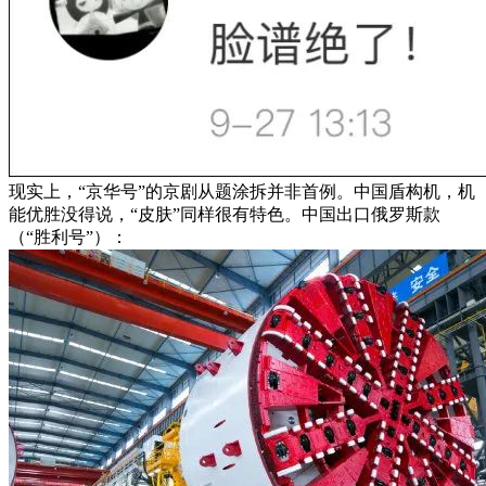
现实上，“京华号”的京剧从题涂拆并非首例。中国盾构机，机
能优胜没得说，“皮肤”同样很有特色。中国出口俄罗斯款
（“胜利号”）：