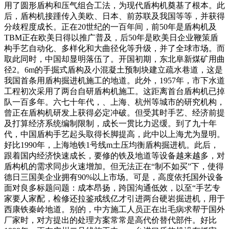
用了圆形盾构和压气组合工法，为现代盾构机奠基了根本。此
后，盾构机接踵传入美欧、日本、前苏联及我国等等，并获得
分歧程度成长。正在20世纪的一百年间，前50年是盾构机及
TBM正在欧美日得以推广普及，后50年是欧美日企业鞭策盾
构手艺自动化、多样化和大曲径化等升级，并了全球市场。而
取此同时，中国却显明落伍了。开国初期，东北阜新煤矿用曲
径2。6m的手掘式盾构及小混凝土预制块建立疏水巷道，这是
我国首条用盾构掘进机施工的地道。此外，1957年，市下水道
工程初次采用了两台自研盾构机施工。这距离首台盾构机已掉
队一百多年。六七十年代，、上海、杭州等城市的研究机构，
曾正在盾构机研发上获得必定冲破。但受其时手艺、经济前提
及打算经济系统编制限制，成长一贯比力迟缓。到了九十年
代，中国盾构手艺起头取得长脚提高，此中以上海尤为显明。
好比1990年，上海地铁1号线m土压均衡盾构掘进机。此后，
跟着国内经济快速成长，要修的铁及地道等设备越来越多，对
盾构机的需求同步火速增加。但无法正在“制不如买”下，使得
德日三国美企业拥有90%以上市场。可是，高度依托国外设备
面对良多标题问题：成本昂扬，跨国沟通低效，以至“手艺专
家要人家配，检修还拉鉴戒线亿才引进两台硬岩掘进机，用于
西康铁秦岭地道。别的，中方施工人员正在出毛病求帮于国外
厂家时，对方提出的处理方案常常是高代价替代部件。好比