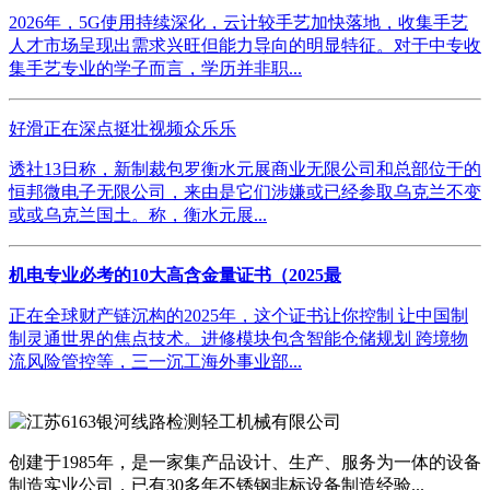
2026年，5G使用持续深化，云计较手艺加快落地，收集手艺
人才市场呈现出需求兴旺但能力导向的明显特征。对于中专收
集手艺专业的学子而言，学历并非职...
好滑正在深点挺壮视频众乐乐
透社13日称，新制裁包罗衡水元展商业无限公司和总部位于的
恒邦微电子无限公司，来由是它们涉嫌或已经参取乌克兰不变
或或乌克兰国土。称，衡水元展...
机电专业必考的10大高含金量证书（2025最
正在全球财产链沉构的2025年，这个证书让你控制 让中国制
制灵通世界的焦点技术。进修模块包含智能仓储规划 跨境物
流风险管控等，三一沉工海外事业部...
创建于1985年，是一家集产品设计、生产、服务为一体的设备
制造实业公司，已有30多年不锈钢非标设备制造经验...