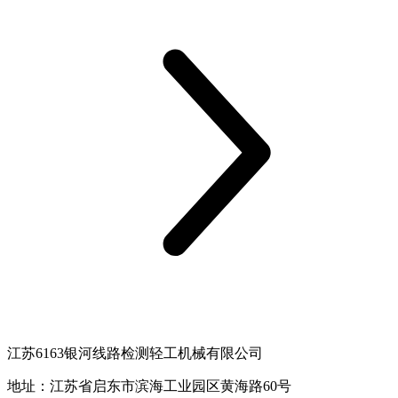
江苏6163银河线路检测轻工机械有限公司
地址：江苏省启东市滨海工业园区黄海路60号