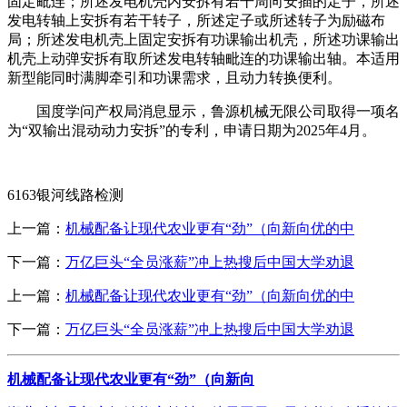
固定毗连；所述发电机壳内安拆有若干周向安插的定子，所述
发电转轴上安拆有若干转子，所述定子或所述转子为励磁布
局；所述发电机壳上固定安拆有功课输出机壳，所述功课输出
机壳上动弹安拆有取所述发电转轴毗连的功课输出轴。本适用
新型能同时满脚牵引和功课需求，且动力转换便利。
国度学问产权局消息显示，鲁源机械无限公司取得一项名
为“双输出混动动力安拆”的专利，申请日期为2025年4月。
6163银河线路检测
上一篇：
机械配备让现代农业更有“劲”（向新向优的中
下一篇：
万亿巨头“全员涨薪”冲上热搜后中国大学劝退
上一篇：
机械配备让现代农业更有“劲”（向新向优的中
下一篇：
万亿巨头“全员涨薪”冲上热搜后中国大学劝退
机械配备让现代农业更有“劲”（向新向