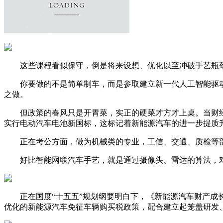
这些课程看似保守，倒是将来设想、优化以至冲破手艺瓶颈
你要做的不是简单制车，而是参取建立新一代人工智能驱动
之做。
但政策的春风只是开胃菜，实正的硬菜才方才上桌。当财经旧事
实行电动汽车电池新国标，这标记着新能源汽车的进一步提质
正在考公方面，做为机械类的专业，工信、交通、质检等部
好比智能网联汽车手艺，就是通过摄像头、雷达的算法，对
正在国度“十五五”规划纲要明白下，《新能源汽车财产成长规划
优化的新能源汽车免征车辆购买税政策，配合建立起笼盖研发