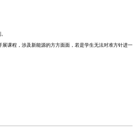
划。
展课程，涉及新能源的方方面面，若是学生无法对准方针进一