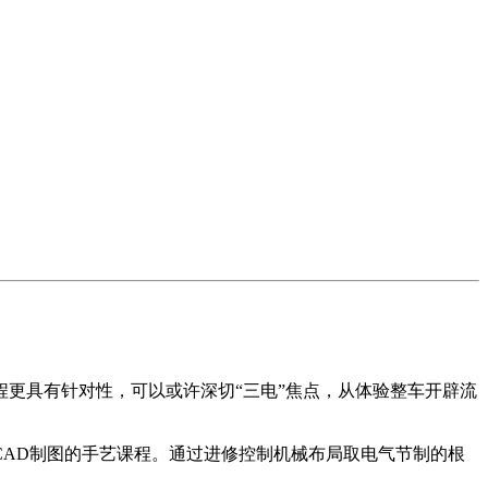
更具有针对性，可以或许深切“三电”焦点，从体验整车开辟流
AD制图的手艺课程。通过进修控制机械布局取电气节制的根