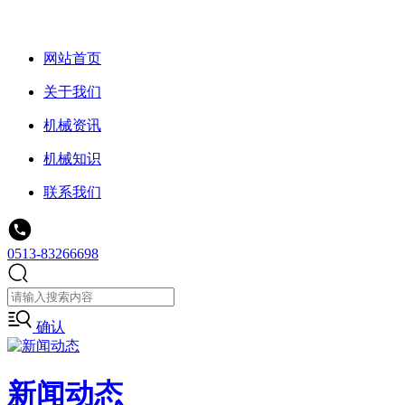
网站首页
关于我们
机械资讯
机械知识
联系我们
0513-83266698
确认
新闻动态